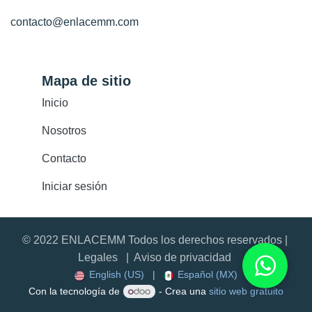
contacto@enlacemm.com
Mapa de sitio
Inicio
Nosotros
Contacto
Iniciar sesión
© 2022 ENLACEMM Todos los derechos reservados |
Legales |
Aviso de privacidad
English (US)
|
Español (MX)
Con la tecnología de
- Crea una
sitio web gratuito